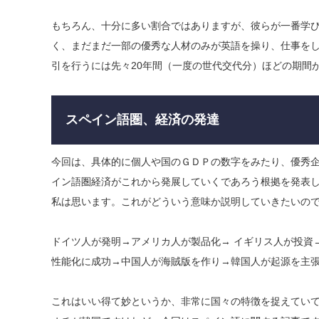
もちろん、十分に多い割合ではありますが、彼らが一番学
く、まだまだ一部の優秀な人材のみが英語を操り、仕事をし
引を行うには先々20年間（一度の世代交代分）ほどの期間
スペイン語圏、経済の発達
今回は、具体的に個人や国のＧＤＰの数字をみたり、優秀
イン語圏経済がこれから発展していくであろう根拠を発表
私は思います。これがどういう意味か説明していきたいの
​ドイツ人が発明→アメリカ人が製品化→ イギリス人が投
性能化に成功→中国人が海賊版を作り→韓国人が起源を主
​これはいい得て妙というか、非常に国々の特徴を捉えてい