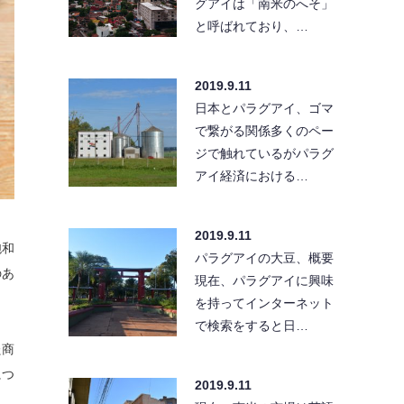
グアイは「南米のへそ」
と呼ばれており、…
2019.9.11
日本とパラグアイ、ゴマ
で繋がる関係多くのペー
ジで触れているがパラグ
アイ経済における…
2019.9.11
飽和
パラグアイの大豆、概要
のあ
現在、パラグアイに興味
を持ってインターネット
で検索をすると日…
た商
につ
2019.9.11