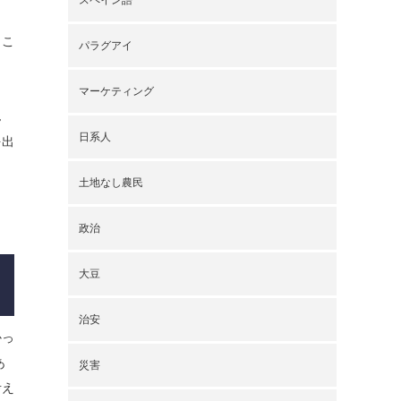
、こ
パラグアイ
マーケティング
ん
日系人
を出
土地なし農民
政治
大豆
治安
かっ
あ
災害
考え