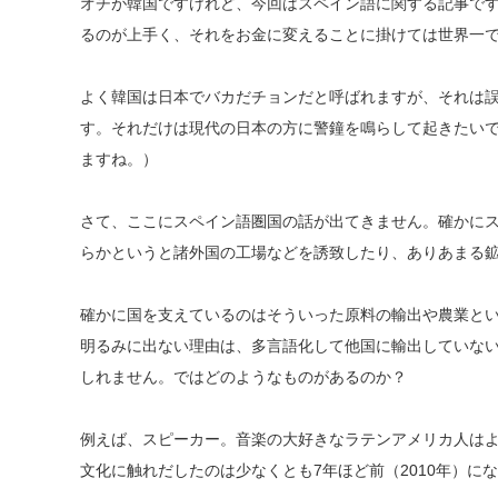
オチが韓国ですけれど、今回はスペイン語に関する記事で
るのが上手く、それをお金に変えることに掛けては世界一
​よく韓国は日本でバカだチョンだと呼ばれますが、それは
す。それだけは現代の日本の方に警鐘を鳴らして起きたいです
ますね。）
​さて、ここにスペイン語圏国の話が出てきません。確かに
らかというと諸外国の工場などを誘致したり、ありあまる鉱
確かに国を支えているのはそういった原料の輸出や農業と
明るみに出ない理由は、多言語化して他国に輸出していな
しれません。ではどのようなものがあるのか？
​例えば、スピーカー。音楽の大好きなラテンアメリカ人は
文化に触れだしたのは少なくとも7年ほど前（2010年）