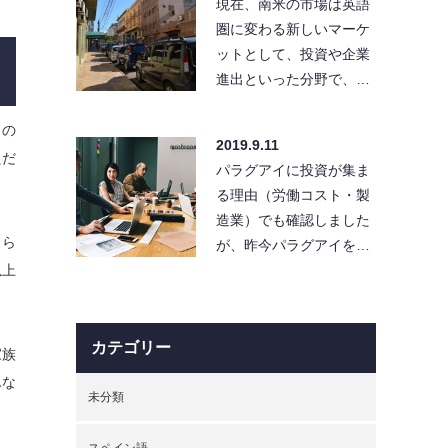
現在、南米の市場は英語
圏に変わる新しいマーケ
ットとして、投資や企業
進出といった分野で、…
もの
2019.9.11
ただ
パラグアイに投資が集ま
る理由（労働コスト・製
造業）でも確認しました
さら
が、昨今パラグアイを…
以上
カテゴリー
家族
んな
未分類
スペイン語