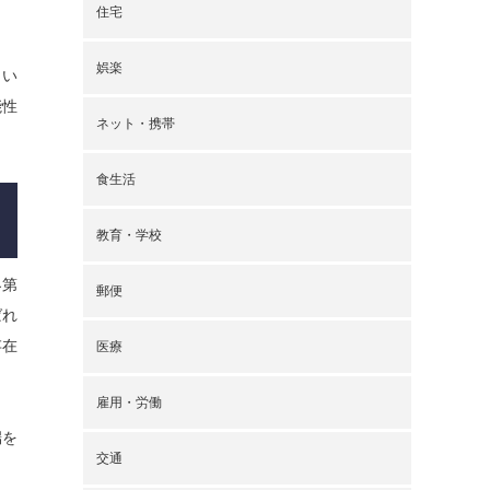
住宅
娯楽
もい
能性
ネット・携帯
食生活
教育・学校
界第
郵便
ばれ
存在
医療
雇用・労働
端を
交通