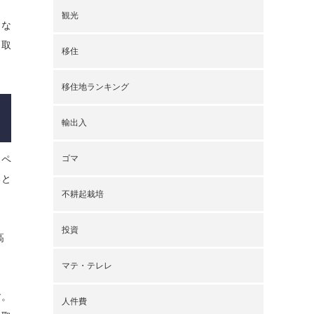
観光
くな
と取
移住
移住地ランキング
輸出入
ゴマ
スペ
ると
不耕起栽培
投資
高
マテ・テレレ
す。
人件費