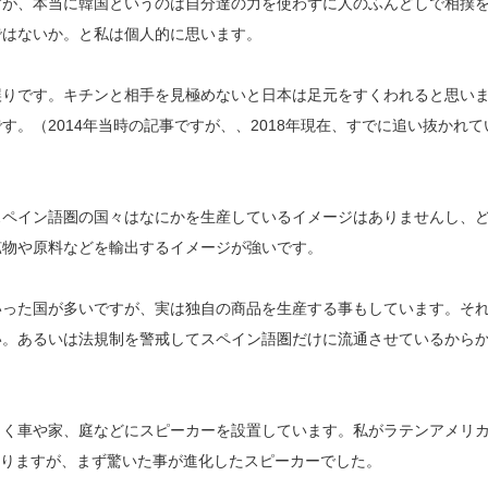
すが、本当に韓国というのは自分達の力を使わずに人のふんどしで相撲
ではないか。と私は個人的に思います。
誤りです。キチンと相手を見極めないと日本は足元をすくわれると思い
。（2014年当時の記事ですが、、2018年現在、すでに追い抜かれて
スペイン語圏の国々はなにかを生産しているイメージはありませんし、
物や原料などを輸出するイメージが強いです。​
いった国が多いですが、実は独自の商品を生産する事もしています。そ
い。あるいは法規制を警戒してスペイン語圏だけに流通させているから
よく車や家、庭などにスピーカーを設置しています。私がラテンアメリ
になりますが、まず驚いた事が進化したスピーカーでした。