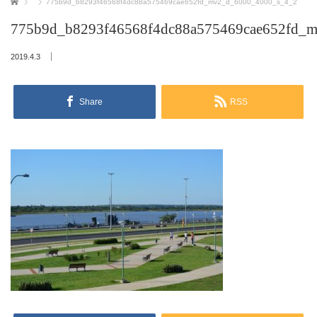
ホーム
775b9d_b8293f46568f4dc88a575469cae652fd_mv2_d_6000_4000_s_4_2
775b9d_b8293f46568f4dc88a575469cae652fd_
2019.4.3
Share
RSS