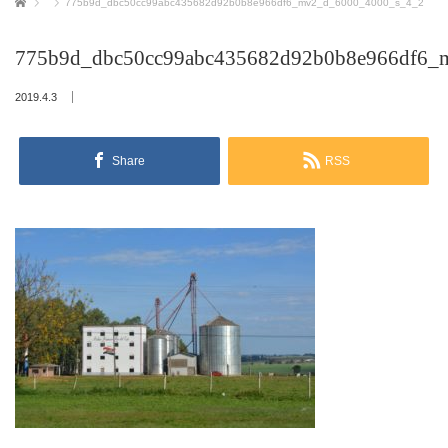
ホーム
775b9d_dbc50cc99abc435682d92b0b8e966df6_mv2_d_6000_4000_s_4_2
775b9d_dbc50cc99abc435682d92b0b8e966df6_
2019.4.3
Share
RSS