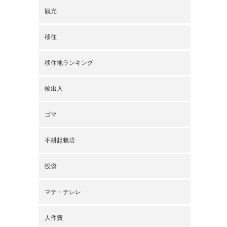
観光
移住
移住地ランキング
輸出入
ゴマ
不耕起栽培
投資
マテ・テレレ
人件費