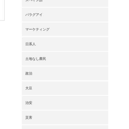
パラグアイ
マーケティング
日系人
土地なし農民
政治
大豆
治安
災害