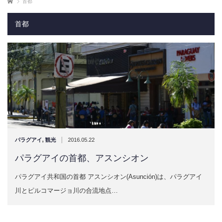
ホーム
首都
首都
|
パラグアイ
,
観光
2016.05.22
パラグアイの首都、アスンシオン
パラグアイ共和国の首都 アスンシオン(Asunción)は、パラグアイ
川とピルコマージョ川の合流地点…