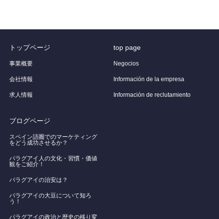
トップページ
top page
事業概要
Negocios
会社情報
Información de la empresa
求人情報
Información de reclutamiento
ブログページ
スペイン語圏でのマーケティング
をどう成功させるか？
パラグアイ人の文化・習慣・価値
観をご紹介！
​パラグアイの治安は？
パラグアイの大豆について知ろ
う！
​パラグアイの政治と歴史の移り変