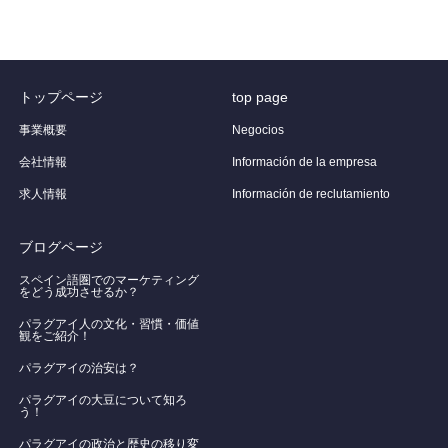
トップページ
top page
事業概要
Negocios
会社情報
Información de la empresa
求人情報
Información de reclutamiento
ブログページ
スペイン語圏でのマーケティング
をどう成功させるか？
パラグアイ人の文化・習慣・価値
観をご紹介！
​パラグアイの治安は？
パラグアイの大豆について知ろ
う！
​パラグアイの政治と歴史の移り変