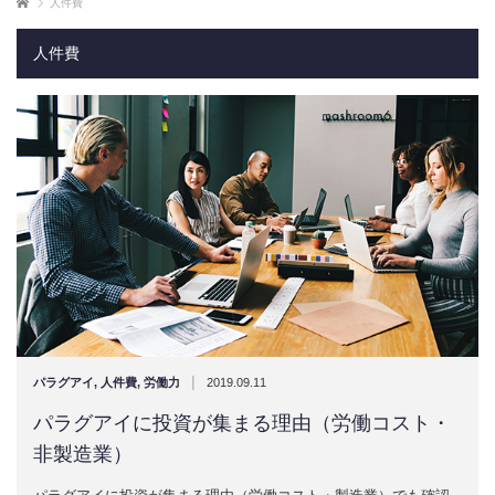
ホーム
人件費
人件費
|
パラグアイ
,
人件費
,
労働力
2019.09.11
パラグアイに投資が集まる理由（労働コスト・
非製造業）